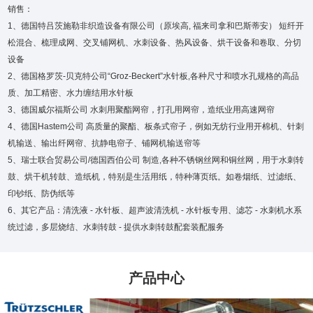
销售：
1、德国特吕茨施勒非织造设备有限公司（原埃高, 福来司拿和巴斯蒂安） 短纤开
松混合、梳理成网、交叉铺网机、水刺设备、热风设备、烘干设备和卷取、分切
设备
2、德国格罗茨-贝克特公司“Groz-Beckert”水针板,各种尺寸和喷水孔规格的高品
质、加工精密、水力缠结用水针板
3、德国威尔福斯公司 水刺用聚酯网帘，打孔用网帘，造纸业用高速网帘
4、德国Hastem公司 高质量的聚酯、板条式帘子，例如无纺行业用开棉机、针刺
机输送、输出纤网帘、抗静电帘子、铺网机输送帘等
5、瑞士联合贸易公司/德国西伯公司 制造,各种不锈钢丝网和铜丝网，用于水刺转
鼓、烘干机转鼓、造纸机，特别是生活用纸，特种薄页纸。如卷烟纸、过滤纸、
印钞纸、防伪纸等
6、其它产品：清洗液 - 水针板、超声波清洗机 - 水针板专用、滤芯 - 水刺机水系
统过滤，多层烧结、水刺转鼓 - 提供水刺转鼓配套装配服务
产品中心