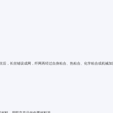
长丝后，长丝铺设成网，纤网再经过自身粘合、热粘合、化学粘合或机械
医卫材料，用即弃产品的包覆材料等。