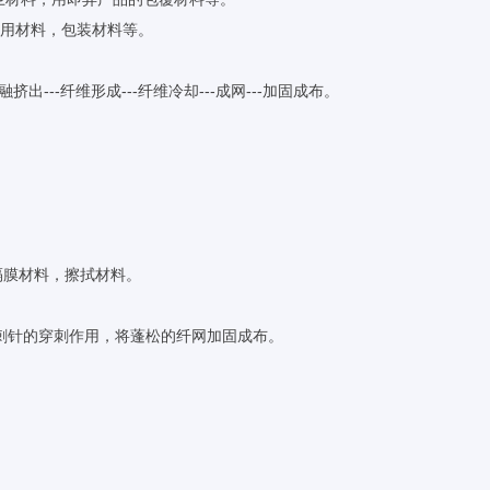
农用材料，包装材料等。
出---纤维形成---纤维冷却---成网---加固成布。
隔膜材料，擦拭材料。
刺针的穿刺作用，将蓬松的纤网加固成布。