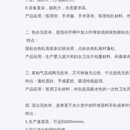
8.设备复杂，能耗大，水质要求高。
产品应用：医用帘、手术服、手术罩布、医用包扎材料、
二. 热合无纺布，是指在纤网中加入纤维状或粉状热熔粘
特点：
面粘合热轧表面多比较光滑，点粘合热轧相对蓬松。
产品应用：生产婴儿尿片和妇女卫生巾包覆材料、药膏基
三. 浆粕气流成网无纺布，又可称做无尘纸、干法造纸无
特点：蓬松度好、手感柔软、吸湿性能超强。
产品应用：医用卫生材料，特别是高吸水性的一次性卫生
四. 湿法无纺布，是将置于水介质中的纤维原料开松成单
特点：
1.生产速度高，可达到400m/min。
2.可以充分利用短纤维。