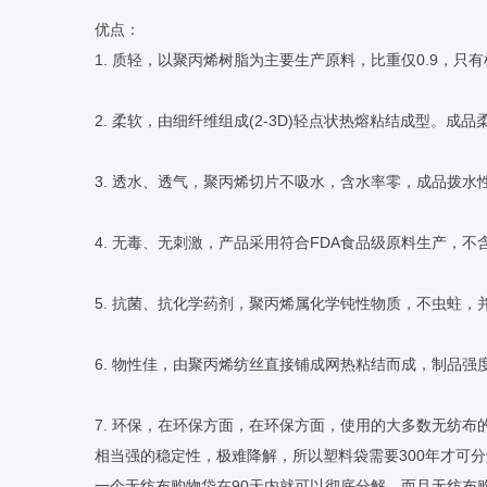
优点：
1. 质轻，以聚丙烯树脂为主要生产原料，比重仅0.9，只
2. 柔软，由细纤维组成(2-3D)轻点状热熔粘结成型。成
3. 透水、透气，聚丙烯切片不吸水，含水率零，成品拨水
4. 无毒、无刺激，产品采用符合FDA食品级原料生产，
5. 抗菌、抗化学药剂，聚丙烯属化学钝性物质，不虫蛀
6. 物性佳，由聚丙烯纺丝直接铺成网热粘结而成，制品
7. 环保，在环保方面，在环保方面，使用的大多数无纺
相当强的稳定性，极难降解，所以塑料袋需要300年才可
一个无纺布购物袋在90天内就可以彻底分解。而且无纺布