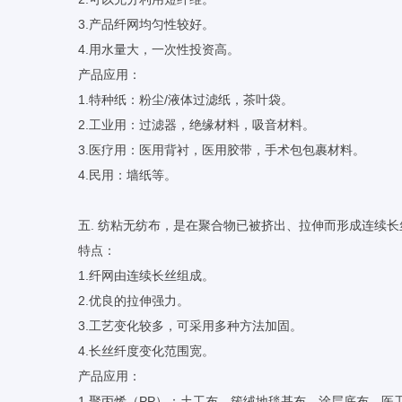
3.产品纤网均匀性较好。
4.用水量大，一次性投资高。
产品应用：
1.特种纸：粉尘/液体过滤纸，茶叶袋。
2.工业用：过滤器，绝缘材料，吸音材料。
3.医疗用：医用背衬，医用胶带，手术包包裹材料。
4.民用：墙纸等。
五. 纺粘无纺布，是在聚合物已被挤出、拉伸而形成连续
特点：
1.纤网由连续长丝组成。
2.优良的拉伸强力。
3.工艺变化较多，可采用多种方法加固。
4.长丝纤度变化范围宽。
产品应用：
1.聚丙烯（PP）：土工布，簇绒地毯基布，涂层底布，