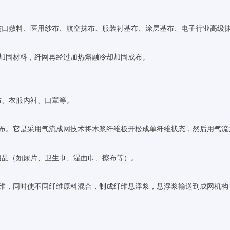
伤口敷料、医用纱布、航空抹布、服装衬基布、涂层基布、电子行业高级
合加固材料，纤网再经过加热熔融冷却加固成布。
布、衣服内衬、口罩等。
纺布。它是采用气流成网技术将木浆纤维板开松成单纤维状态，然后用气
用品（如尿片、卫生巾、湿面巾、擦布等）。
纤维，同时使不同纤维原料混合，制成纤维悬浮浆，悬浮浆输送到成网机