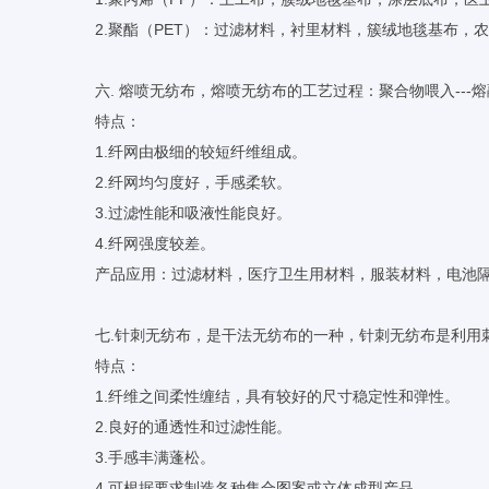
2.聚酯（PET）：过滤材料，衬里材料，簇绒地毯基布，
六. 熔喷无纺布，熔喷无纺布的工艺过程：聚合物喂入---熔融挤
特点：
1.纤网由极细的较短纤维组成。
2.纤网均匀度好，手感柔软。
3.过滤性能和吸液性能良好。
4.纤网强度较差。
产品应用：过滤材料，医疗卫生用材料，服装材料，电池
七.针刺无纺布，是干法无纺布的一种，针刺无纺布是利用
特点：
1.纤维之间柔性缠结，具有较好的尺寸稳定性和弹性。
2.良好的通透性和过滤性能。
3.手感丰满蓬松。
4.可根据要求制造各种集合图案或立体成型产品。