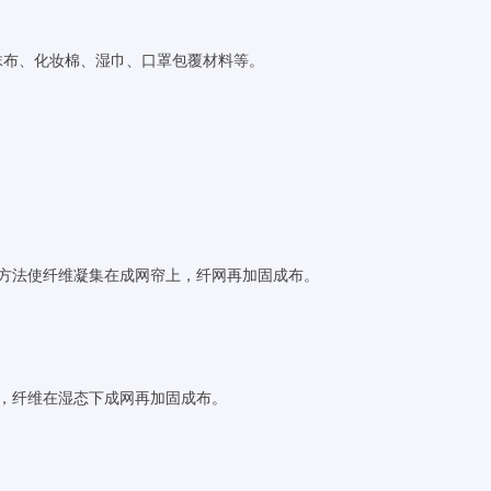
抹布、化妆棉、湿巾、口罩包覆材料等。
流方法使纤维凝集在成网帘上，纤网再加固成布。
构，纤维在湿态下成网再加固成布。