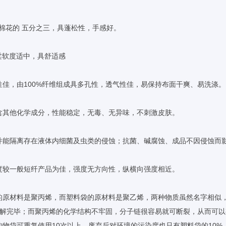
有棉花的 五分之三，具蓬松性，手感好。
品柔软度适中，具舒适感
性佳，由100%纤维组成具多孔性，透气性佳，易保持布面干爽、易洗涤。
不含其他化学成分，性能稳定，无毒、无异味，不刺激皮肤。
，并能隔离存在液体内细菌及虫类的侵蚀；抗菌、碱腐蚀、成品不因侵蚀而
强度较一般短纤产品为佳，强度无方向性，纵横向强度相近。
布的原材料是聚丙烯，而塑料袋的原材料是聚乙烯，两种物质虽然名字相似
分解完毕；而聚丙烯的化学结构不牢固，分子链很容易就可断裂，从而可
购物袋可重复使用10次以上，废弃后对环境的污染度也只有塑料袋的10%