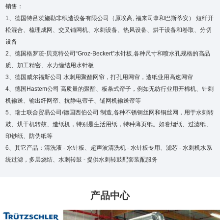
销售：
1、德国特吕茨施勒非织造设备有限公司（原埃高, 福来司拿和巴斯蒂安） 短纤开
松混合、梳理成网、交叉铺网机、水刺设备、热风设备、烘干设备和卷取、分切
设备
2、德国格罗茨-贝克特公司“Groz-Beckert”水针板,各种尺寸和喷水孔规格的高品
质、加工精密、水力缠结用水针板
3、德国威尔福斯公司 水刺用聚酯网帘，打孔用网帘，造纸业用高速网帘
4、德国Hastem公司 高质量的聚酯、板条式帘子，例如无纺行业用开棉机、针刺
机输送、输出纤网帘、抗静电帘子、铺网机输送帘等
5、瑞士联合贸易公司/德国西伯公司 制造,各种不锈钢丝网和铜丝网，用于水刺转
鼓、烘干机转鼓、造纸机，特别是生活用纸，特种薄页纸。如卷烟纸、过滤纸、
印钞纸、防伪纸等
6、其它产品：清洗液 - 水针板、超声波清洗机 - 水针板专用、滤芯 - 水刺机水系
统过滤，多层烧结、水刺转鼓 - 提供水刺转鼓配套装配服务
产品中心